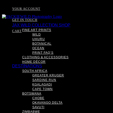
Skip
YOUR ACCOUNT
to
content
GET IN TOUCH
JAX WILD COLLECTION SHOP
FINE ART PRINTS
CART
WILD
UHURU
BOTANICAL
OCEAN
PRINT FAQ’S
CLOTHING & ACCESSORIES
HOME DÉCOR
DESTINATIONS
SOUTH AFRICA
GREATER KRUGER
SARDINE RUN
KGALAGADI
CAPE TOWN
BOTSWANA
CHOBE
OKAVANGO DELTA
SAVUTI
ZIMBABWE