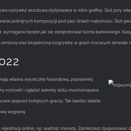
rozrywka wrzutowa stylizowana w retro grafikę. Slot przy własn
a potrójnych kompozycji pod pięć liniach należności. Slot gwar
tał, wymagana będzie jak się zarejestrować konta bankowego. K
 cenioną oraz bezpieczną rozgrywkę w grach losowych serwisie
022
ynają własna wycieczkę hazardową, poprawniej
y rozrywki i zgłębić sekrety slotu muchamayana.
acane poprzez kolejnych graczy. Tak bardzo składa
ową wygraną.
ie rejestracji online, np. wartość monety. Zamierzasz dysponować du