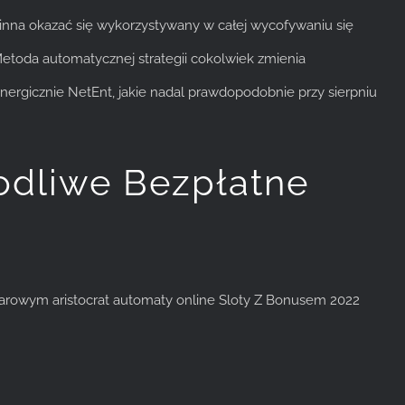
owinna okazać się wykorzystywany w całej wycofywaniu się
Metoda automatycznej strategii cokolwiek zmienia
nergicznie NetEnt, jakie nadal prawdopodobnie przy sierpniu
odliwe Bezpłatne