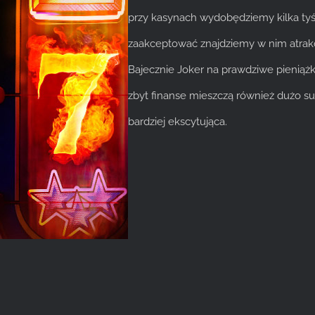
przy kasynach wydobędziemy kilka tyś
zaakceptować znajdziemy w nim atrakcy
Bajecznie Joker na prawdziwe pieniążk
zbyt finanse mieszczą również dużo s
bardziej ekscytująca.