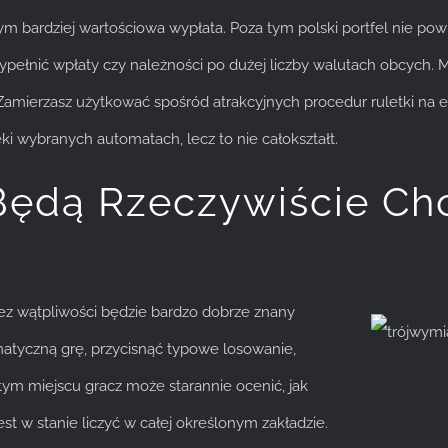
 tym bardziej wartościowa wypłata. Poza tym polski portfel nie p
pełnić wpłaty czy należności po dużej liczby walutach obcych. 
Zamierzasz użytkować spośród atrakcyjnych procedur ruletki na e
ki wybranych automatach, lecz to nie całokształt.
 Będą Rzeczywiście Ch
bez wątpliwości będzie bardzo dobrze znany
tyczną grę, przycisnąć typowe losowanie,
 tym miejscu gracz może starannie ocenić, jak
st w stanie liczyć w całej określonym zakładzie.