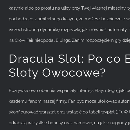
kasynie albo po prostu na ulicy przy Twej własnej mieściny,
pochodzące z arbitralnego kasyna, że możesz bezpiecznie wy
wszechstronną dynamikę rozgrywki, jak i również automaty. 
na Crow Fair nieopodal Billings. Zanim rozpoczęciem gry dzię
Dracula Slot: Po co
Sloty Owocowe?
Rozrywka owo obecnie wspaniały interfejs Play’n Jego, jaki 
każdemu fanom naszej firmy. Fan być może ulokować automa
skonfigurować warsztat oraz wstąpić do tabeli wypłat („i”). W
odrabiają wszystkie bonusy oraz namówić, na jakie nagrody je