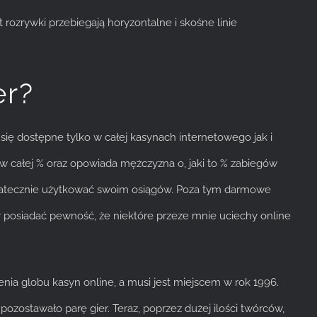
ozrywki przebiegają horyzontalne i skośne linie
er?
ę dostępne tylko w całej kasynach internetowego jak i
w całej % oraz opowiada mężczyzna o, jaki to % zabiegów
ostatecznie użytkować swoim osiągów. Poza tym darmowe
y posiadać pewność, że niektóre przeze mnie uciechy online
nia globu kasyn online, a musi jest miejscem w rok 1996.
ozostawało parę gier. Teraz, poprzez dużej ilości twórców,