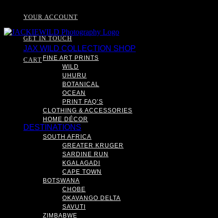
Skip
YOUR ACCOUNT
to
content
GET IN TOUCH
JAX WILD COLLECTION SHOP
FINE ART PRINTS
CART
WILD
UHURU
BOTANICAL
OCEAN
PRINT FAQ’S
CLOTHING & ACCESSORIES
HOME DÉCOR
DESTINATIONS
SOUTH AFRICA
GREATER KRUGER
SARDINE RUN
KGALAGADI
CAPE TOWN
BOTSWANA
CHOBE
OKAVANGO DELTA
SAVUTI
ZIMBABWE