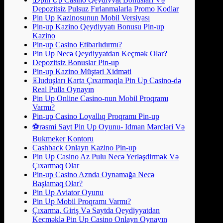
Depozitsiz Pulsuz Fırlanmalarla Promo Kodlar
Pin Up Kazinosunun Mobil Versiyası
Pin-up Kazino Qeydiyyatı Bonusu Pin-up
Kazino
Pin-up Casino Etibarlıdırmı?
Pin Up Necə Qeydiyyatdan Keçmək Olar?
Depozitsiz Bonuslar Pin-up
Pin-up Kazino Müştəri Xidməti
💵uduşları Karta Çıxarmaqla Pin Up Casino-də
Real Pulla Oynayın
Pin Up Online Casino-nun Mobil Proqramı
Varmı?
Pin-up Casino Loyallıq Proqramı Pin-up
⚽rəsmi Sayt Pin Up Oyunu- Idman Mərcləri Və
Bukmeker Kontoru
Cashback Onlayn Kazino Pin-up
Pin Up Casino Az Pulu Necə Yerləşdirmək Və
Çıxarmaq Olar
Pin-up Casino Aznda Oynamağa Necə
Başlamaq Olar?
Pin Up Aviator Oyunu
Pin Up Mobil Proqramı Varmı?
Çıxarma, Giriş Və Saytda Qeydiyyatdan
Keçməklə Pin Up Casino Onlayn Oynayın