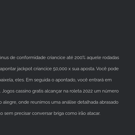
bônus de conformidade criancice até 200% aquele rodadas
apontar jackpot criancice 50,000 x sua aposta. Você pode
aixela, eles.
Em seguida o apontado, você entrará em
. Jogos cassino gratis alcançar na roleta 2022 um número
ão alegre, onde reunimos uma análise detalhada abrasado
o sem precisar conversar briga como irão atacar.