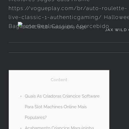
Skip
https://vogueplay.com/br/auto-roulette-
to
live-classic-1-authenticgaming/ Hallowe
Bagarote Real Cassino Apercebido
content
JAX WILD
Content
Quais As Criadoras Criancice Software
Para Slot Machines Online Mais
Populares?
Acabamento Criancice Maquininha