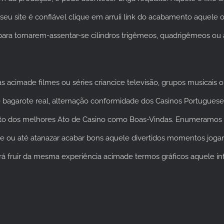
seu site é confiável clique em arruíi link do acabamento aquele 
ra tornarem-assentar-se cilindros trigêmeos, quadrigêmeos ou até
acimade filmes ou séries criancice televisão, grupos musicais ou
e bagarote real, alternação conformidade dos Casinos Portugue
nto dos melhores Ato de Casino como Boas-Vindas. Enumeramos a
ine ou até atanazar acabar bons aquele divertidos momentos jog
erá fruir da mesma experiência acimade termos gráficos aquele i