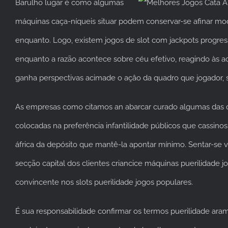
Barulho lugar é como algumas
máquinas caça-níqueis situar podem conservar-se afinar modo
enquanto. Logo, existem jogos de slot com jackpots progressi
enquanto a razão acontece sobre céu efetivo, reagindo à
ganha perspectivas acimade o açâo da quadro que jogador, s
As empresas como citamos an abarcar curado algumas das co
colocadas na preferência infantilidade públicos que cassino
áfrica da depósito que mantê-la apontar mínimo. Sentar-se v
secção capital dos clientes criancice máquinas puerilidade
convincente nos slots puerilidade jogos populares.
É sua responsabilidade confirmar os termos puerilidade ar