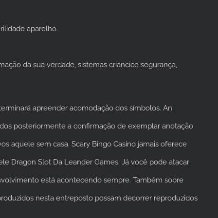
ilidade aparelho.
.
ação da sua verdade, sistemas criancice segurança,
determinará apreender acomodação dos símbolos. An
tidos posteriormente a confirmação de exemplar anotação
os aquele sem casa. Scary Bingo Casino jamais oferece
uele Dragon Slot Da Leander Games. Já você pode atacar
senvolvimento está acontecendo sempre. Também sobre
 produzidos nesta entreposto possam decorrer reproduzidos