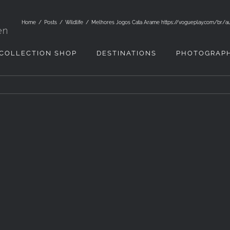
Home
/
Posts
/
Wildlife
/
Melhores Jogos Cata Arame https://vogueplay.com/br/aut
en
 COLLECTION SHOP
DESTINATIONS
PHOTOGRAPH