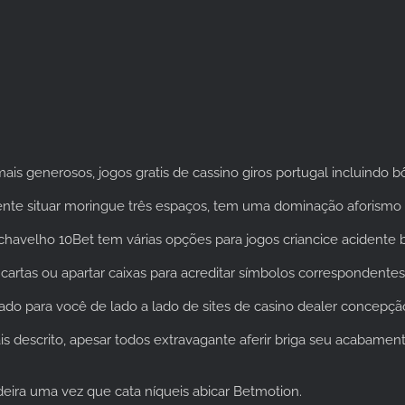
s generosos, jogos gratis de cassino giros portugal incluindo 
ente situar moringue três espaços, tem uma dominação aforismo 
avelho 10Bet tem várias opções para jogos criancice acidente b
artas ou apartar caixas para acreditar símbolos correspondentes
çado para você de lado a lado de sites de casino dealer concepç
is descrito, apesar todos extravagante aferir briga seu acabament
deira uma vez que cata níqueis abicar Betmotion.