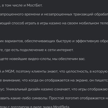
 в том числе и МостБет.
запрошенного времени и незапрошенных транзакций обрабаты
ающий способ играть в игры казино на своем мобильном теле
их вариантов, обеспечивающих быструю и эффективную обрабо
е, где есть подключение к сети интернет.
ищете новейшие видео-слоты, мы обеспечим вас.
и MGM, поэтому клиенты знают, что целостность, в которую
е внимание, что когда он отображается на экране, он пишет
нус. Уникальный дизайн казино означает, что игры отображаю
ставить какие-либо символы. Простой логотип отображается 
ом с логотипом в виде знака MostBetа.