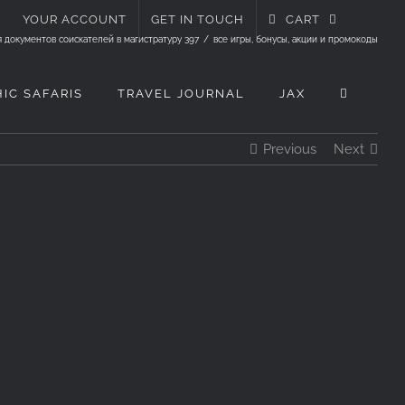
YOUR ACCOUNT
GET IN TOUCH
CART
я документов соискателей в магистратуру 397
/
все игры, бонусы, акции и промокоды
IC SAFARIS
TRAVEL JOURNAL
JAX
Previous
Next