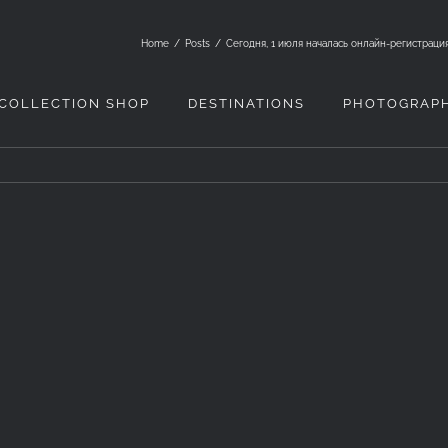
Home
/
Posts
/
Сегодня, 1 июля началась онлайн-регистраци
 COLLECTION SHOP
DESTINATIONS
PHOTOGRAPH