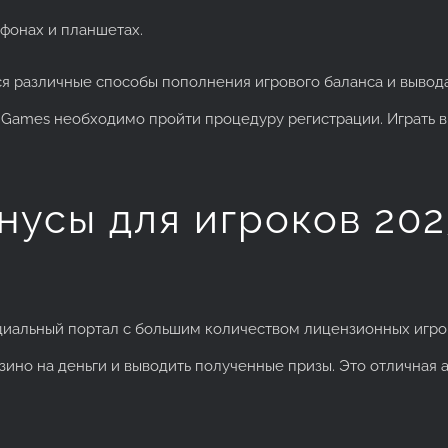
ефонах и планшетах.
я различные способы пополнения игрового баланса и вывода
 Games необходимо пройти процедуру регистрации. Играть в 
нусы для игроков 202
циальный портал с большим количеством лицензионных игро
зино на деньги и выводить полученные призы. Это отличная 