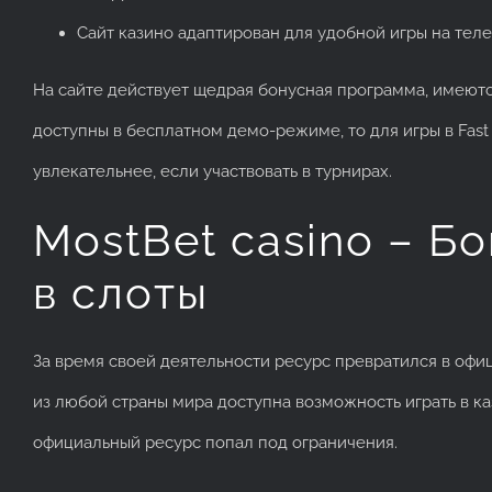
Сайт казино адаптирован для удобной игры на тел
На сайте действует щедрая бонусная программа, имеютс
доступны в бесплатном демо-режиме, то для игры в Fast
увлекательнее, если участвовать в турнирах.
MostBet casino – Бо
в слоты
За время своей деятельности ресурс превратился в офи
из любой страны мира доступна возможность играть в ка
официальный ресурс попал под ограничения.