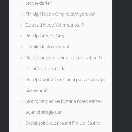
provayderləri
Pin Up Neden Giriş Yapamıyorum?
Depoziti Necə Yatırmaq olar?
Pin Up Güncel Giriş
Texniki dəstək xidməti
Pin-Up onlayn kazino slot maşınları Pin-
Up onlayn kazinoda
Pin Up Casino Oyunlarını pulsuz oynaya
bilərəmmi?
Slot oynamaq və idmana mərc etmək
üçün strategiyalar
Sosial şəbəkələr rəsmi Pin Up Casino