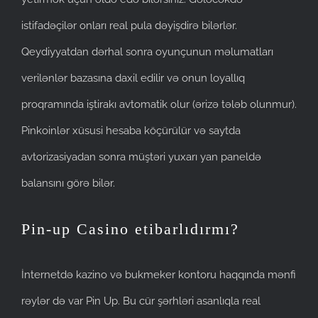
istifadəçilər onları real pula dəyişdirə bilərlər.
Qeydiyyatdan dərhal sonra oyunçunun məlumatları
verilənlər bazasına daxil edilir və onun loyallıq
proqramında iştirakı avtomatik olur (ərizə tələb olunmur).
Pinkoinlər xüsusi hesaba köçürülür və saytda
avtorizasiyadan sonra müştəri yuxarı yan paneldə
balansını görə bilər.
Pin-up Casino etibarlıdırmı?
İnternetdə kazino və bukmeker kontoru haqqında mənfi
rəylər də var Pin Up. Bu cür şərhləri asanlıqla real