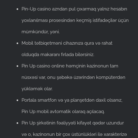
Pin-Up casino azndan pul çıxarmaq yalnız hesabın
yoxlanılması prosesindən keçmiş istifadəçilər üçün
mümkündür, yəni.
Mobil tətbiqetməni cihazınıza qura və rahat
olduqda makaranı fırlada bilərsiniz.
Pin Up casino online həmçinin kazinonun tam
nüsxəsi var, onu şəbəkə üzərindən kompüterdən
yükləmək olar.
Portala smartfon və ya planşetdən daxil olsanız,
Pin Up mobil avtomatik olaraq açılacaq.
Pin Up şirkətinin fəaliyyəti kifayət qədər uzundur
və o, kazinonun bir çox üstünlükləri ilə xarakterizə