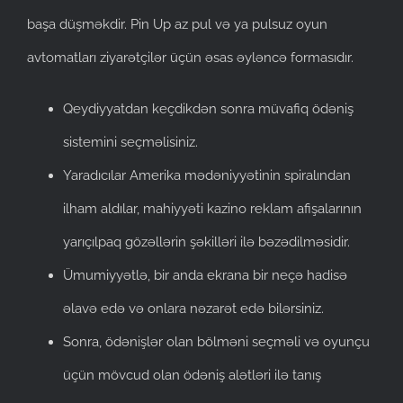
başa düşməkdir. Pin Up az pul və ya pulsuz oyun
avtomatları ziyarətçilər üçün əsas əyləncə formasıdır.
Qeydiyyatdan keçdikdən sonra müvafiq ödəniş
sistemini seçməlisiniz.
Yaradıcılar Amerika mədəniyyətinin spiralından
ilham aldılar, mahiyyəti kazino reklam afişalarının
yarıçılpaq gözəllərin şəkilləri ilə bəzədilməsidir.
Ümumiyyətlə, bir anda ekrana bir neçə hadisə
əlavə edə və onlara nəzarət edə bilərsiniz.
Sonra, ödənişlər olan bölməni seçməli və oyunçu
üçün mövcud olan ödəniş alətləri ilə tanış