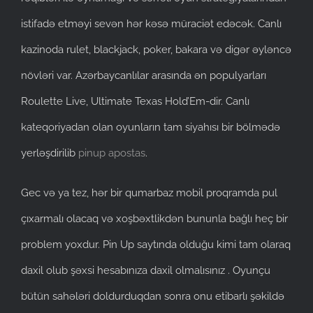
istifadə etməyi sevən hər kəsə müraciət edəcək. Canlı
kazinoda rulet, blackjack, poker, bakara və digər əyləncə
növləri var. Azərbaycanlılar arasında ən populyarları
Roulette Live, Ultimate Texas Hold’Em-dir. Canlı
kateqoriyadan olan oyunların tam siyahısı bir bölmədə
yerləşdirilib
pinup apostas
.
Gec və ya tez, hər bir qumarbaz mobil proqramda pul
çıxarmalı olacaq və xoşbəxtlikdən bununla bağlı heç bir
problem yoxdur. Pin Up saytında olduğu kimi tam olaraq
daxil olub şəxsi hesabınıza daxil olmalısınız . Oyunçu
bütün sahələri doldurduqdan sonra onu etibarlı şəkildə