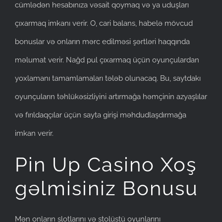
cümlədən hesabınıza vəsait qoymaq və ya uduşları
çıxarmaq imkanı verir. O, cari balans, habelə mövcud
bonuslar və onların mərc edilməsi şərtləri haqqında
məlumat verir. Nağd pul çıxarmaq üçün oyunçulardan
yoxlamanı tamamlamaları tələb olunacaq. Bu, saytdakı
oyunçuların təhlükəsizliyini artırmağa həmçinin azyaşlılar
və fırıldaqçılar üçün sayta girişi məhdudlaşdırmağa
imkan verir.
Pin Up Casino Xoş
gəlmisiniz Bonusu
Mən onların slotlarını və stolüstü oyunlarını