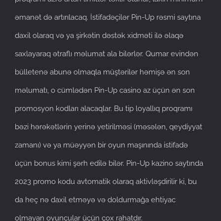
əmanət də artırılacaq. İstifadəçilər Pin-Up rəsmi saytına
daxil olaraq və ya şirkətin dəstək xidməti ilə əlaqə
saxlayaraq ətraflı məlumat ala bilərlər. Qumar evindən
bülletenə abunə olmaqla müştərilər həmişə ən son
məlumatı, o cümlədən Pin-Up casino az üçün ən son
promosyon kodları alacaqlar. Bu tip loyallıq proqramı
bəzi hərəkətlərin yerinə yetirilməsi (məsələn, qeydiyyat
zamanı) və ya müəyyən bir oyun maşınında istifadə
üçün bonus kimi şərh edilə bilər. Pin-Up kazino saytında
2023 promo kodu avtomatik olaraq aktivləşdirilir ki, bu
da heç nə daxil etməyə və doldurmağa ehtiyac
olmayan oyunçular üçün çox rahatdır.