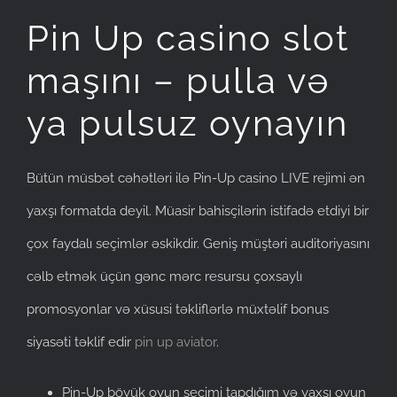
Pin Up casino slot
maşını – pulla və
ya pulsuz oynayın
Bütün müsbət cəhətləri ilə Pin-Up casino LIVE rejimi ən
yaxşı formatda deyil. Müasir bahisçilərin istifadə etdiyi bir
çox faydalı seçimlər əskikdir. Geniş müştəri auditoriyasını
cəlb etmək üçün gənc mərc resursu çoxsaylı
promosyonlar və xüsusi təkliflərlə müxtəlif bonus
siyasəti təklif edir
pin up aviator
.
Pin-Up böyük oyun seçimi tapdığım və yaxşı oyun