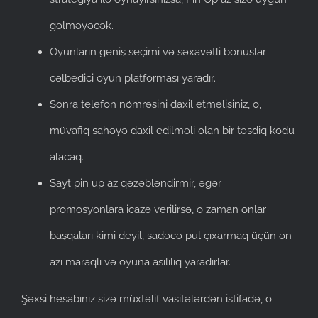
gəlməyəcək.
Oyunların geniş seçimi və səxavətli bonuslar
cəlbedici oyun platforması yaradır.
Sonra telefon nömrəsini daxil etməlisiniz, o,
müvafiq sahəyə daxil edilməli olan bir təsdiq kodu
alacaq.
Sayt pin up az qəzəbləndirmir, əgər
promosyonlara icazə verilirsə, o zaman onlar
başqaları kimi deyil, sadəcə pul çıxarmaq üçün ən
azı maraqlı və oyuna asılılıq yaradırlar.
Şəxsi hesabınız sizə müxtəlif vasitələrdən istifadə, o