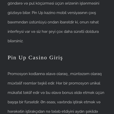
göndərə və pul köçürməsi üçün ərizənin işlənməsini
gözləyə bilər. Pin Up kazino mobil versiyasının çıxış
baxımından üstünlüyü ondan ibarətdir ki, onun rahat
interfeysi var və siz hər şeyi çox daha sürətli doldura
bilərsiniz.
Pin Up Casino Giriş
Promosyon kodlarına əlavə olaraq , müntəzəm olaraq
müxtəlif rəsmlər təşkil edir. Hər bir promosyon unikal
mükafat təklif edir və bu əlavə bonus əldə etmək üçün
başqa bir fürsətdir. Ən əsası, vaxtında iştirak etmək və
hərəkətin iştirakçıdan nə tələb etdiyini aydın şəkildə