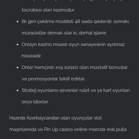
təcrübəsi olan kazinodur.
İlk geri çəkilmə müddəti 48 saata qədərdir, sonrakı
müraciətlər demək olar ki, dərhal işlənir.
Onlayn kazino müasir oyun sənayesinin ayrılmaz
hissəsidir.
Onlar həmçinin xoş sürpriz olan müxtəlif bonuslar
və promosyonlar təklif edirlər.
Strateji oyunlarını sevənlər rulet və ya kart oyunları
seçə bilərlər.
Hazırda Azərbaycandan olan oyunçular slot
maşınlarında və Pin Up casino online mərcdə real pulla