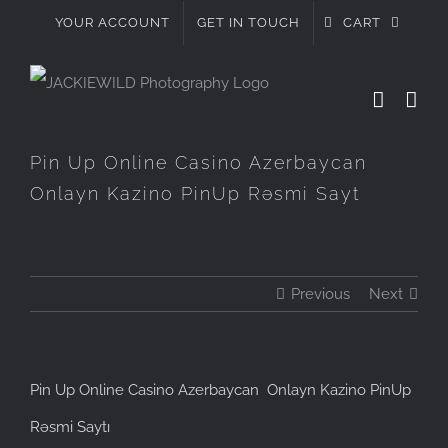
Skip
YOUR ACCOUNT
GET IN TOUCH
CART
to
content
Pin Up Online Casino Azerbaycan ️
Onlayn Kazino PinUp Rəsmi Sayt
Previous
Next
Pin Up Online Casino Azerbaycan ️ Onlayn Kazino PinUp
Rəsmi Saytı