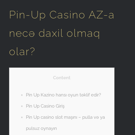
Pin-Up Casino AZ-a
necə daxil olmaq
olar?
Content
Pin Up Kazino hansı oyun təklif edir?
Pin Up Casino Giriş
Pin Up casino slot maşını – pulla və ya
pulsuz oynayın