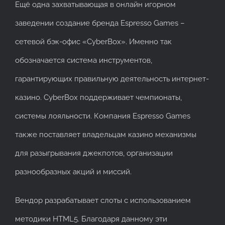
Ещё одна захватывающая в онлайн игорном
заведении создание бренда Espresso Games –
сетевой бэк-офис «CyberBox». Именно так
обозначается система инструментов,
гарантирующих правильную деятельность интернет-
казино. CyberBox поддерживает чемпионаты,
системы лояльности. Компания Espresso Games
также поставляет владельцам казино механизмы
для разыгрывания джекпотов, организации
разнообразных акций и миссий.
Вендор разрабатывает слоты с использованием
методики HTML5. Благодаря данному эти