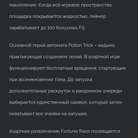
накопление. Когда всё игровое пространство
площадка покрывается жидкостью, геймер
зарабатывает до 100 бонусных FS.
Основной герой автомата Potion Trick – ведьма,
практикующая созданием зелий. В азартной игре
функционируют бесплатные вращения, стартующие
при возникновении тома. До запуска
дополнительных раскруток в рандомном очереди
выбирается единственный символ, который затем
охватывает все ячейки на катушке.
Азартная развлечение Fortune Race посвящается