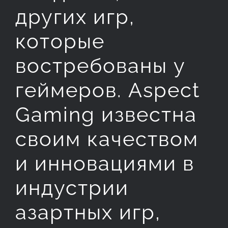
других игр,
которые
востребованы у
геймеров. Aspect
Gaming известна
своим качеством
и инновациями в
индустрии
азартных игр,