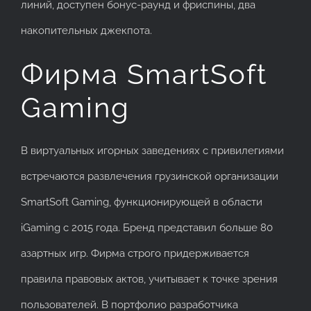
линий, доступен бонус-раунд и фриспины, два
накопительных джекпота.
Фирма SmartSoft
Gaming
В виртуальных игорных заведениях с привилегиями
встречаются развлечения грузинской организации
SmartSoft Gaming, функционирующей в области
iGaming с 2015 года. Бренд представил больше 80
азартных игр. Фирма строго придерживается
правила правовых актов, учитывает к точке зрения
пользователей. В портфолио разработчика