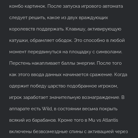
комбо картинок. После запуска игрового автомата
следует решить, какое из двух враждующих
королевств поддержать. Клавишу, активирующую
катушки, обрамляет ободок. Это способно в любой
момент передвинуться на площадку с символами.
Перстень накапливает баллы энергии. После того
как этого ввода данных начинается сражение. Когда
одержит победу царство подобранное игроком,
игрок заработает значительную вознаграждение. В
аппарате есть Wild, в состоянии весьма покрыть
всякий из барабанов. Кроме того в Mu vs Atlantis
включены безвозмездные спины с активацией через