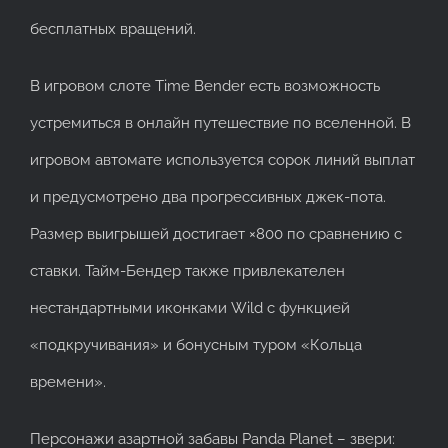
бесплатных вращений.
В игровом слоте Time Bender есть возможность
устремиться в онлайн путешествие по вселенной. В
игровом автомате используется сорок линий выплат
и предусмотрено два прогрессивных джек-пота.
Размер выигрышей достигает ×800 по сравнению с
ставки. Тайм-Бендер также привлекателен
нестандартными иконками Wild с функцией
«подкручивания» и бонусным туром «Кольца
времени».
Персонажи азартной забавы Panda Planet – звери: