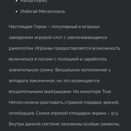
Panda Planet;
Избегай Мегаполиса.
Настоящие Герои – популярный в игорных
заведениях игровой слот с увеличивающимся
джекпотом. Игрокам предоставляется возможность
включиться в погоне с полицией и заработать
значительную сумму. Визуальное исполнение у
аппарата лаконичное, но это возмещается
внушительными выигрышами. На мониторе True
Heroes можно разглядеть стражей порядка, врачей,
огнеборцев. Схема игровой площадки экрана – 5×3.
Внутри данной системе заложены особые символы,