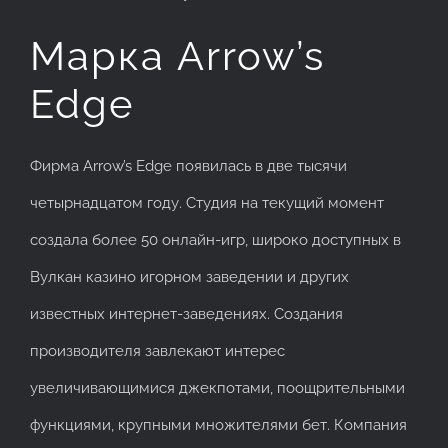
Марка Arrow’s
Edge
Фирма Arrow’s Edge появилась в две тысячи
четырнадцатом году. Студия на текущий момент
создала более 50 онлайн-игр, широко доступных в
Вулкан казино игорном заведении и других
известных интернет-заведениях. Создания
производителя завлекают интерес
увеличивающимися джекпотами, поощрительными
функциями, крупными множителями бет. Компания