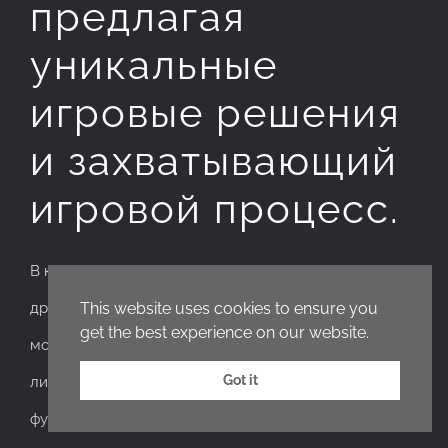
предлагая
уникальные
игровые решения
и захватывающий
игровой процесс.
В казино Вулкан онлайн казино, как и в других
This website uses cookies to ensure you
других онлайн игорных заведениях с бонусами,
get the best experience on our website.
можно встретить слоты компании Aspect Gaming,
Got it
лицензированной в Макау. Компания
функционирует начиная с 2008-го года, а созданные