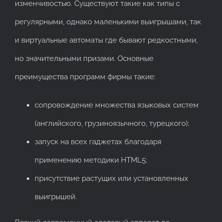
изменчивостью. Существуют такие как типы с
регулярными, однако маленькими выигрышами, так
и виртуальные автоматы где бывают редкостными,
но значительными призами. Основные
преимущества программ фирмы такие:
сопровождение множества языковых систем
(английского, грузиноязычного, турецкого);
запуск на всех гаджетах благодаря
применению методики HTML5;
присутствие растущих или установленных
выигрышей.