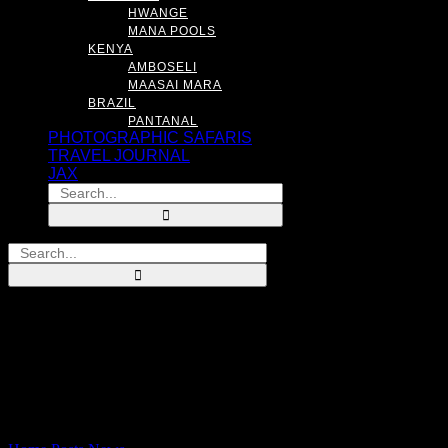
HWANGE
MANA POOLS
KENYA
AMBOSELI
MAASAI MARA
BRAZIL
PANTANAL
PHOTOGRAPHIC SAFARIS
TRAVEL JOURNAL
JAX
Search
for:
Search
for:
Онлайн гэмблинг-платформа
с небольшим депозитом и
безвозмездными вращениями