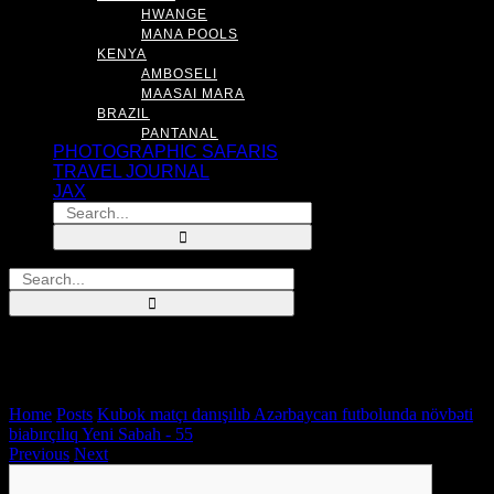
HWANGE
MANA POOLS
KENYA
AMBOSELI
MAASAI MARA
BRAZIL
PANTANAL
PHOTOGRAPHIC SAFARIS
TRAVEL JOURNAL
JAX
Search
for:
Search
for:
mostbet kazino Promosyon 101
Home
/
Posts
/
Kubok matçı danışılıb Azərbaycan futbolunda növbəti
biabırçılıq Yeni Sabah - 55
/
mostbet kazino Promosyon 101
Previous
Next