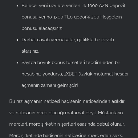
Beləcə, yeni üzvlərə verilən ilk 1000 AZN depozit
bonusu yerinə 1300 TLə qədər% 200 Hoşgeldin
bonusu alacaqsınız.
Dərhal cavab verməsələr, qətiliklə bir cavab
alarsınız.
Saytda böyük bonus fürsətləri təqdim edən bir
hesabınız yoxdursa, 1XBET üzvlük məlumat hesabı
açmanın zamanı gəlmişdir!
Bu razılaşmanın nəticəsi hadisənin nəticəsindən asılıdır
və nəticənin necə olacağı məlumat deyil. Müştərilərin
mərcləri, mərc şirkətinin şərtləri əsasında qəbul olunur.
Mərc şirkətində hadisənin nəticəsinə mərc edən şəxs.