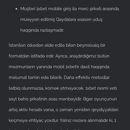
Müştəri 1xbet mobile giriş ilə mərc şirkəti arasında
müəyyən edilmiş Qaydalara əsasən uduş
haqqında razılaşmadır.
İstənilən ölkədən əldə edilə bilən beynəlxalq bir
formatdan istifadə edir. Ayrıca, araşdırdığımız bütün
məzmunların yanında mobil 1xbet’e daxil haqqında
məlumat təmin edə bilərik. Daha effektiv metodlar
tətbiq olunmazsa, kömək etməyəcək. 1xbet rəsmi veb
sayt bahis şirkətinin əsas mənbəyidir. Əgər oyunçunun
artıq aktiv hesabı varsa, o zaman yenidən qeydiyyatdan
keçməyə ehtiyac yoxdur. Yalnız nəzərə alınmalıdır ki, 1