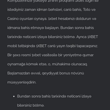
Kompüterinizə yükləyə 1xWin proqramı 1xbet login ilə
istədiyiniz zaman idman bəhsləri, canlı bahis, Toto və
Casino oyunları oynaya. 1xbet hesabınızı doldurun və
idmana bahis etməyə başlayın. Bundan sonra bahis
tarixində nəticəni izləyə bilərsiniz bölmə. Ayrıca 1XBET
mobil tətbiqində 1XBET canlı yayın təqibi tapacaqsınız.
Bir şəxs rəsmi 1xbet vasitəsilə bir yeniyetmə qumar
oynamağa kömək etsə, o, mühakimə olunacaq.
Başlamazdan əvvəl, qeydiyyat bonus növünü
müəyyənləşdirin.
Bundan sonra bahis tarixində nəticəni izləyə
bilərsiniz bölmə.