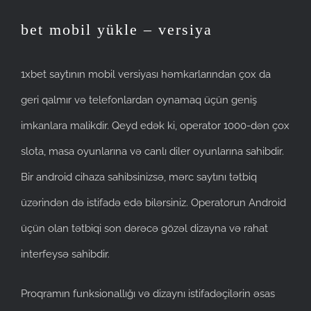
bet mobil yükle – versiya
1xbet saytının mobil versiyası həmkarlarından çox da
geri qalmır və telefonlardan oynamaq üçün geniş
imkanlara malikdir. Qeyd edək ki, operator 1000-dən çox
slota, masa oyunlarına və canlı diler oyunlarına sahibdir.
Bir android cihaza sahibsinizsə, mərc saytını tətbiq
üzərindən də istifadə edə bilərsiniz. Operatorun Android
üçün olan tətbiqi son dərəcə gözəl dizayna və rahat
interfeysə sahibdir.
Proqramın funksionallığı və dizaynı istifadəçilərin əsas