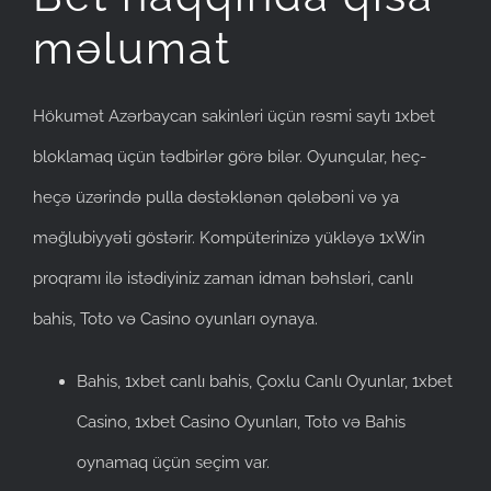
məlumat
Hökumət Azərbaycan sakinləri üçün rəsmi saytı 1xbet
bloklamaq üçün tədbirlər görə bilər. Oyunçular, heç-
heçə üzərində pulla dəstəklənən qələbəni və ya
məğlubiyyəti göstərir. Kompüterinizə yükləyə 1xWin
proqramı ilə istədiyiniz zaman idman bəhsləri, canlı
bahis, Toto və Casino oyunları oynaya.
Bahis, 1xbet canlı bahis, Çoxlu Canlı Oyunlar, 1xbet
Casino, 1xbet Casino Oyunları, Toto və Bahis
oynamaq üçün seçim var.