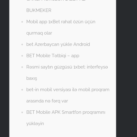
BUKMEKER
Mobil app 1xBet rahat özün üçün
qurmaq olar
bet Azerbaycan yükle Android
BET Mobile Tətbiqi – app
Rəsmi saytın güzgüsü 1xbet: interfeysə
baxış
bet-in mobil versiyası ilə mobil proqram
arasında nə fərq var
BET Mobile APK Smartfon proqramını
yükləyin