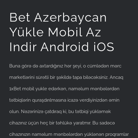
Bet Azerbaycan
Yükle Mobil Az
Indir Android iOS
Buna görə də axtardığınız hər şeyi, o cümlədən mərc
marketlərini sürətli bir şəkildə tapa biləcəksiniz. Ancaq
1xBet mobil yukle edərkən, naməlum mənbələrdən
tətbiqlərin quraşdırılmasına icazə verdiyinizdən əmin
olun. Nəzərinizə çatdıraq ki, bu tətbiqi yükləmək
cihazınız üçün heç bir təhlükə yaratmır. Bu sadəcə
cihazınızın naməlum mənbələrdən yüklənən proqramlar