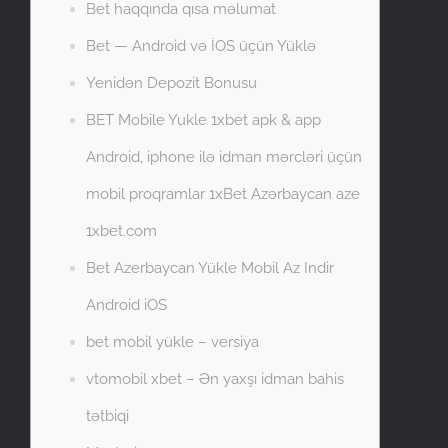
Bet haqqında qısa məlumat
Bet — Android və İOS üçün Yüklə
Yenidən Depozit Bonusu
BET Mobile Yukle 1xbet apk & app
Android, iphone ilə idman mərcləri üçün
mobil proqramlar 1xBet Azərbaycan aze
1xbet.com
Bet Azerbaycan Yükle Mobil Az Indir
Android iOS
bet mobil yükle – versiya
vtomobil xbet – Ən yaxşı idman bahis
tətbiqi