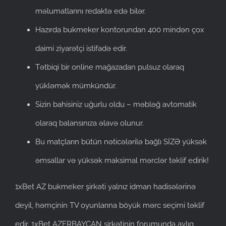
məlumatlarını redaktə edə bilər.
Hazırda bukmeker kontorundan 400 mindən çox
daimi ziyarətçi istifadə edir.
Tətbiqi bir online mağazadan pulsuz olaraq
yükləmək mümkündür.
Sizin bahisiniz uğurlu oldu – məbləğ avtomatik
olaraq balansınıza əlavə olunur.
Bu matçların bütün nəticələrilə bağlı SİZƏ yüksək
əmsallar və yüksək maksimal mərclər təklif edirik!
1xBet AZ bukmeker şirkəti yalnız idman hadisələrinə
deyil, həmçinin TV oyunlarına böyük mərc seçimi təklif
edir. 1xBet AZERBAYCAN şirkətinin forumunda aylıq