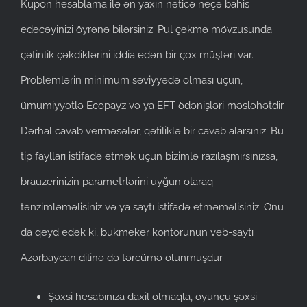
Kupon hesablama ilə ən yaxın nəticə neçə bahis
edəcəyinizi öyrənə bilərsiniz. Pul çəkmə mövzusunda
çətinlik çəkdiklərini iddia edən bir çox müştəri var.
Problemlərin minimum səviyyədə olması üçün,
ümumiyyətlə Ecopayz və ya EFT ödənişləri məsləhətdir.
Dərhal cavab verməsələr, qətiliklə bir cavab alarsınız. Bu
tip faylları istifadə etmək üçün bizimlə razılaşmırsınızsa,
brauzerinizin parametrlərini uyğun olaraq
tənzimləməlisiniz və ya saytı istifadə etməməlisiniz. Onu
da qeyd edək ki, bukmeker kontorunun veb-saytı
Azərbaycan dilinə də tərcümə olunmuşdur.
Şəxsi hesabınıza daxil olmaqla, oyunçu şəxsi