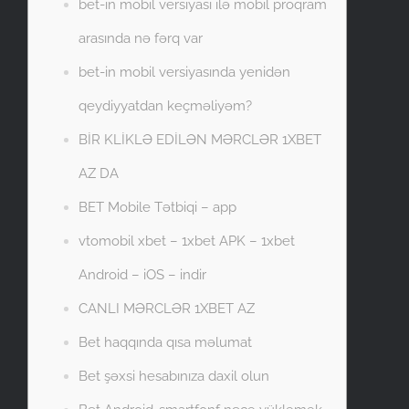
bet-in mobil versiyası ilə mobil proqram
arasında nə fərq var
bet-in mobil versiyasında yenidən
qeydiyyatdan keçməliyəm?
BİR KLİKLƏ EDİLƏN MƏRCLƏR 1XBET
AZ DA
BET Mobile Tətbiqi – app
vtomobil xbet – 1xbet APK – 1xbet
Android – iOS – indir
CANLI MƏRCLƏR 1XBET AZ
Bet haqqında qısa məlumat
Bet şəxsi hesabınıza daxil olun