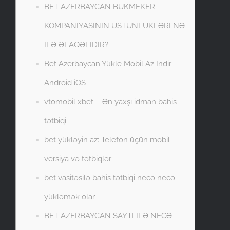
BET AZERBAYCAN BUKMEKER
KOMPANIYASININ ÜSTÜNLÜKLƏRI NƏ
ILƏ ƏLAQƏLIDIR?
Bet Azerbaycan Yükle Mobil Az Indir
Android iOS
vtomobil xbet – Ən yaxşı idman bahis
tətbiqi
bet yükləyin az: Telefon üçün mobil
versiya və tətbiqlər
bet vasitəsilə bahis tətbiqi necə necə
yükləmək olar
BET AZERBAYCAN SAYTI ILƏ NECƏ