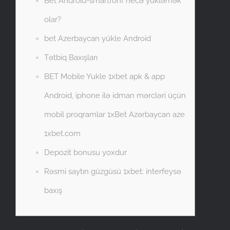
Bet Android-smartfonf necə yükləmək
olar?
bet Azerbaycan yükle Android
Tətbiq Baxışları
BET Mobile Yukle 1xbet apk & app
Android, iphone ilə idman mərcləri üçün
mobil proqramlar 1xBet Azərbaycan aze
1xbet.com
Depozit bonusu yoxdur
Rəsmi saytın güzgüsü 1xbet: interfeysə
baxış