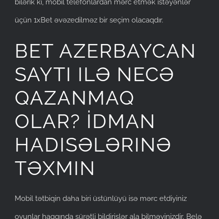
bilərik ki, mobil telefonlardan mərc etmək istəyənlər
üçün 1xBet əvəzedilməz bir seçim olacaqdır.
BET AZERBAYCAN
SAYTI ILƏ NECƏ
QAZANMAQ
OLAR? İDMAN
HADISƏLƏRINƏ
TƏXMIN
Mobil tətbiqin daha biri üstünlüyü isə mərc etdiyiniz
oyunlar haqqında sürətli bildirişlər ala bilməyinizdir. Belə