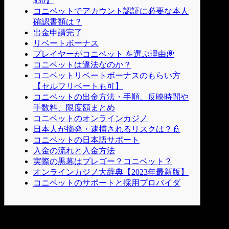
$30】
コニベットでアカウント認証に必要な本人
確認書類は？
出金申請完了
リベートボーナス
プレイヤーがコニベット を選ぶ理由💭
コニベットは違法なのか？
コニベットリベートボーナスのもらい方
【セルフリベートも可】
コニベットの出金方法・手順、反映時間や
手数料、限度額まとめ
コニベットのオンラインカジノ
日本人が摘発・逮捕されるリスクは？👮
コニベットの日本語サポート
入金の流れと入金方法
実際の黒幕はプレゴー？コニベット？
オンラインカジノ大辞典【2023年最新版】
コニベットのサポートと採用プロバイダ
ライブカジノでは、実際のカジノに行くこと無く、ディーラ