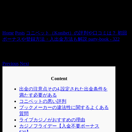
詐欺に合わないポイント オ
ンラインカジノ『カジワン』
Home
/
Posts
/
コニベット（Konibet）の評判や口コミは？ 初回
ボーナスや登録方法・入出金方法も解説 party-book - 322
/
【コニベットkonibet】は危険なの？信頼できるオンラインカ
ジノの共通点とイカサマや詐欺に合わないポイント オンラ
インカジノ『カジワン』
Previous
Next
Content
出金の注意点その4,設定された出金条件を
満たす必要がある
コニベットの悪い評判
ブックメーカーの違法性に関するよくある
質問
ライブカジノがおすすめの理由
カジノフライデー【入金不要ボーナス